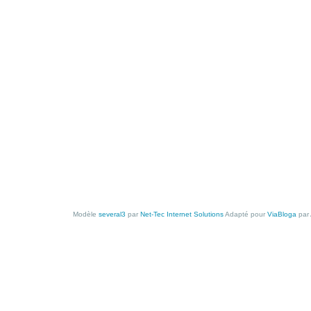
Modèle
several3
par
Net-Tec Internet Solutions
Adapté pour
ViaBloga
par 