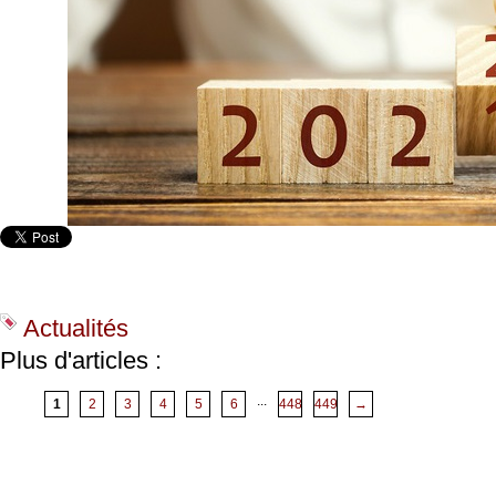
Actualités
Plus d'articles :
...
1
2
3
4
5
6
448
449
→