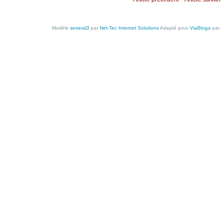
Modèle
several3
par
Net-Tec Internet Solutions
Adapté pour
ViaBloga
par 